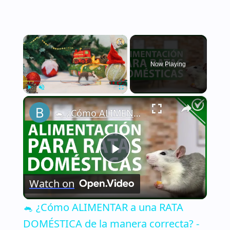
×
Now Playing
×
Play
Unmute
Fullscreen
🐁 ¿Cómo ALIMENTAR a una RATA DOMÉSTICA de la manera correcta? - Nutrición 🐁🏡
Play
Watch on
Video
🐁 ¿Cómo ALIMENTAR a una RATA
DOMÉSTICA de la manera correcta? -