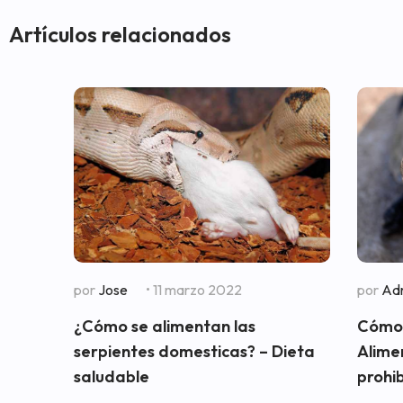
Artículos relacionados
por
Jose
• 11 marzo 2022
por
Adr
¿Cómo se alimentan las
Cómo 
serpientes domesticas? – Dieta
Alime
saludable
prohi