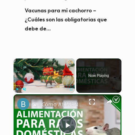
Vacunas para mí cachorro –
¿Cuáles son las obligatorias que
debe de...
×
Now Playing
×
Play
Unmute
Fullscreen
🐁 ¿Cómo ALIMENTAR a una RATA DOMÉSTICA de la manera correcta? - Nutrición 🐁🏡
Play