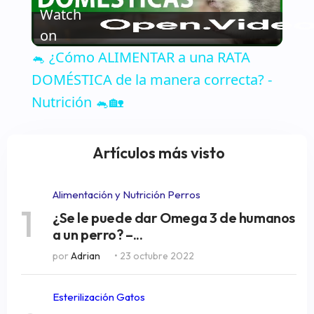
Watch
Video
on
🐁 ¿Cómo ALIMENTAR a una RATA
DOMÉSTICA de la manera correcta? -
Nutrición 🐁🏡
Artículos más visto
Alimentación y Nutrición Perros
1
¿Se le puede dar Omega 3 de humanos
a un perro? –...
por
Adrian
• 23 octubre 2022
Esterilización Gatos