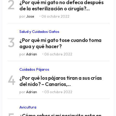
2
¿Por qué mi gato no defeca después
de la esterilización o cirugía?...
por
Jose
• 06 octubre 2022
Salud y Cuidados Gatos
3
¿Por qué mi gato tose cuando toma
agua y qué hacer?
por
Adrian
• 06 octubre 2022
Cuidados Pájaros
4
¿Por qué los pájaros tiran a sus crías
del nido? – Canarios,...
por
Adrian
• 03 octubre 2022
Avicultura
¿Cómo saber si mi periquito esta en