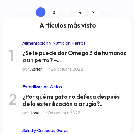
Paginación
1
2
…
4
de
Artículos más visto
entradas
Alimentación y Nutrición Perros
1
¿Se le puede dar Omega 3 de humanos
a un perro? –...
por
Adrian
• 23 octubre 2022
Esterilización Gatos
2
¿Por qué mi gato no defeca después
de la esterilización o cirugía?...
por
Jose
• 06 octubre 2022
Salud y Cuidados Gatos