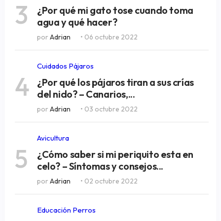
3
¿Por qué mi gato tose cuando toma
agua y qué hacer?
por
Adrian
• 06 octubre 2022
Cuidados Pájaros
4
¿Por qué los pájaros tiran a sus crías
del nido? – Canarios,...
por
Adrian
• 03 octubre 2022
Avicultura
5
¿Cómo saber si mi periquito esta en
celo? – Síntomas y consejos...
por
Adrian
• 02 octubre 2022
Educación Perros