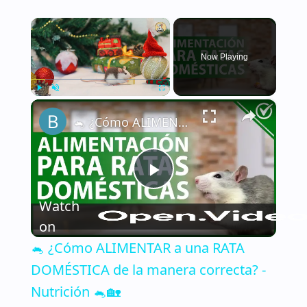
×
Now Playing
×
Play
Unmute
Fullscreen
🐁 ¿Cómo ALIMENTAR a una RATA DOMÉSTICA de la manera correcta? - Nutrición 🐁🏡
Play
Watch
Video
on
🐁 ¿Cómo ALIMENTAR a una RATA
DOMÉSTICA de la manera correcta? -
Nutrición 🐁🏡