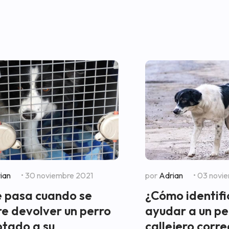
ian
• 30 noviembre 2021
por
Adrian
• 03 novi
 pasa cuando se
¿Cómo identifi
re devolver un perro
ayudar a un pe
tado a su
callejero corr