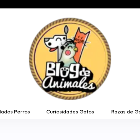
dados Perros
Curiosidades Gatos
Razas de G