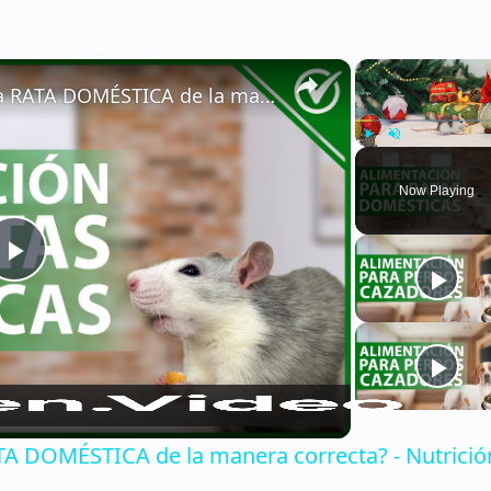
×
🐁 ¿Cómo ALIMENTAR a una RATA DOMÉSTICA de la manera correcta? - Nutrición 🐁🏡
Play
Unmute
Now Playing
Play
Video
 DOMÉSTICA de la manera correcta? - Nutrició