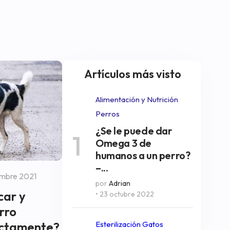
Artículos más visto
Alimentación y Nutrición
Perros
¿Se le puede dar
1
Omega 3 de
humanos a un perro?
–...
embre 2021
por
Adrian
car y
• 23 octubre 2022
rro
ectamente?
Esterilización Gatos