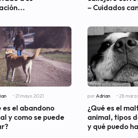
ación...
– Cuidados ca
ian
• 21 mayo 2021
por
Adrian
• 28 marz
 es el abandono
¿Qué es el mal
al y como se puede
animal, tipos 
ar?
y qué puedo ha