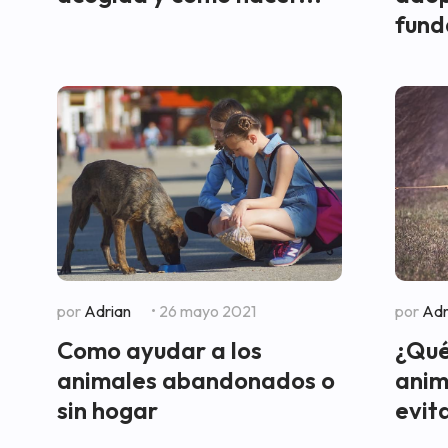
fund
por
Adrian
• 26 mayo 2021
por
Adr
Como ayudar a los
¿Qué
animales abandonados o
anim
sin hogar
evit