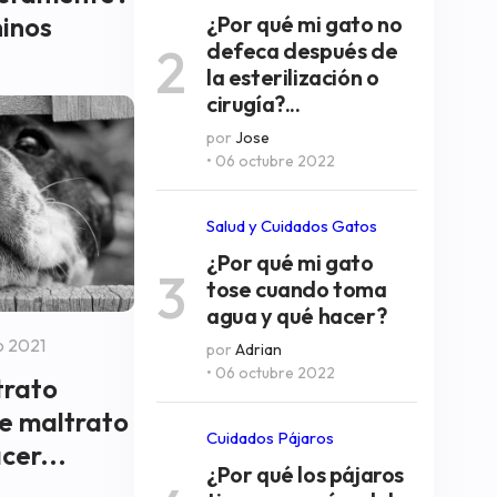
ninos
¿Por qué mi gato no
defeca después de
2
la esterilización o
cirugía?...
por
Jose
• 06 octubre 2022
Salud y Cuidados Gatos
¿Por qué mi gato
3
tose cuando toma
agua y qué hacer?
o 2021
por
Adrian
• 06 octubre 2022
trato
de maltrato
Cuidados Pájaros
cer...
¿Por qué los pájaros