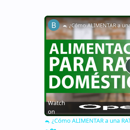
Watch
on
🐁 ¿Cómo ALIMENTAR a una RATA
🐁🏡