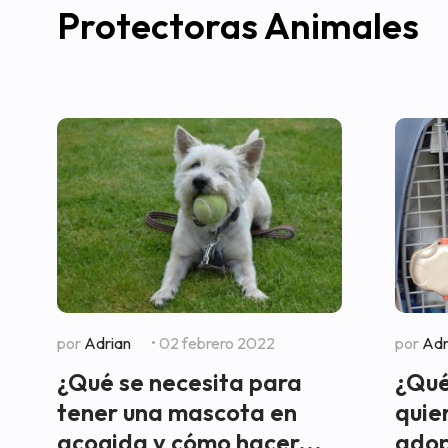
Protectoras Animales
por
Adrian
• 02 febrero 2022
por
Adr
¿Qué se necesita para
¿Qué
tener una mascota en
quie
acogida y cómo hacer...
adop