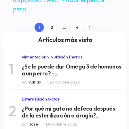
paso
Paginación
1
2
…
4
de
Artículos más visto
entradas
Alimentación y Nutrición Perros
1
¿Se le puede dar Omega 3 de humanos
a un perro? –...
por
Adrian
• 23 octubre 2022
Esterilización Gatos
2
¿Por qué mi gato no defeca después
de la esterilización o cirugía?...
por
Jose
• 06 octubre 2022