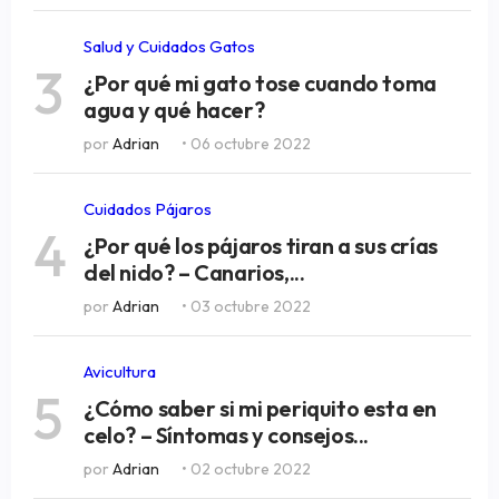
Salud y Cuidados Gatos
3
¿Por qué mi gato tose cuando toma
agua y qué hacer?
por
Adrian
• 06 octubre 2022
Cuidados Pájaros
4
¿Por qué los pájaros tiran a sus crías
del nido? – Canarios,...
por
Adrian
• 03 octubre 2022
Avicultura
5
¿Cómo saber si mi periquito esta en
celo? – Síntomas y consejos...
por
Adrian
• 02 octubre 2022