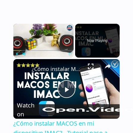
×
Now Playing
×
Play
Unmute
Fullscreen
¿Cómo instalar MACOS en mi dispositivo IMAC? - Tutorial paso a paso
Play
Watch
Video
on
¿Cómo instalar MACOS en mi
dispositivo IMAC? - Tutorial paso a