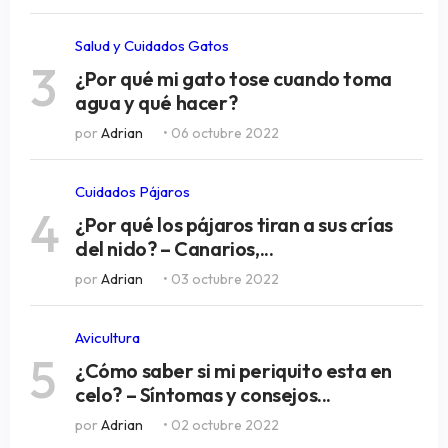
Salud y Cuidados Gatos
3
¿Por qué mi gato tose cuando toma
agua y qué hacer?
por
Adrian
• 06 octubre 2022
Cuidados Pájaros
4
¿Por qué los pájaros tiran a sus crías
del nido? – Canarios,...
por
Adrian
• 03 octubre 2022
Avicultura
5
¿Cómo saber si mi periquito esta en
celo? – Síntomas y consejos...
por
Adrian
• 02 octubre 2022