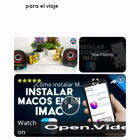
para el viaje
×
Now Playing
×
Play
Unmute
Fullscreen
¿Cómo instalar MACOS en mi dispositivo IMAC? - Tutorial paso a paso
Play
Watch
Video
on