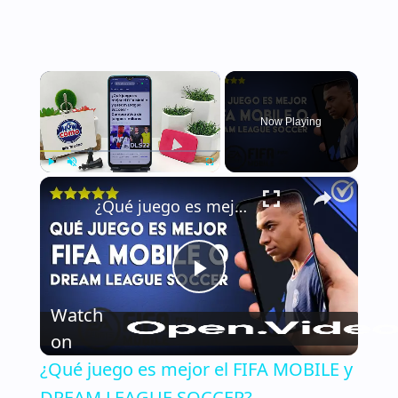
×
Now Playing
×
Play
Unmute
Fullscreen
¿Qué juego es mejor el FIFA MOBILE y DREAM LEAGUE SOCCER? - Comparativa de juegos similares
Play
Watch
Video
on
¿Qué juego es mejor el FIFA MOBILE y
DREAM LEAGUE SOCCER? -