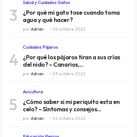
Salud y Cuidados Gatos
3
¿Por qué mi gato tose cuando toma
agua y qué hacer?
por
Adrian
• 06 octubre 2022
Cuidados Pájaros
4
¿Por qué los pájaros tiran a sus crías
del nido? – Canarios,...
por
Adrian
• 03 octubre 2022
Avicultura
5
¿Cómo saber si mi periquito esta en
celo? – Síntomas y consejos...
por
Adrian
• 02 octubre 2022
Educación Perros