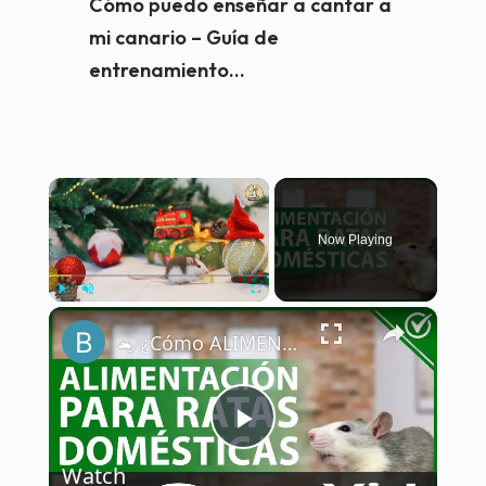
Cómo puedo enseñar a cantar a
mi canario – Guía de
entrenamiento...
×
Now Playing
×
Play
Unmute
Fullscreen
🐁 ¿Cómo ALIMENTAR a una RATA DOMÉSTICA de la manera correcta? - Nutrición 🐁🏡
Play
Watch