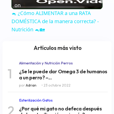
Video
on
🐁 ¿Cómo ALIMENTAR a una RATA
DOMÉSTICA de la manera correcta? -
Nutrición 🐁🏡
Artículos más visto
Alimentación y Nutrición Perros
1
¿Se le puede dar Omega 3 de humanos
a un perro? –...
por
Adrian
• 23 octubre 2022
Esterilización Gatos
2
¿Por qué mi gato no defeca después