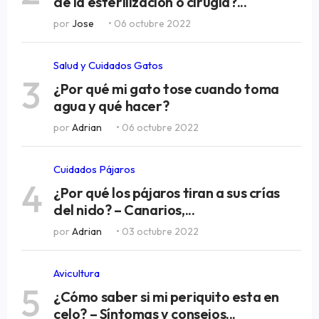
de la esterilización o cirugía?...
por
Jose
• 06 octubre 2022
Salud y Cuidados Gatos
3
¿Por qué mi gato tose cuando toma
agua y qué hacer?
por
Adrian
• 06 octubre 2022
Cuidados Pájaros
4
¿Por qué los pájaros tiran a sus crías
del nido? – Canarios,...
por
Adrian
• 03 octubre 2022
Avicultura
5
¿Cómo saber si mi periquito esta en
celo? – Síntomas y consejos...