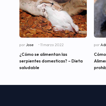
por
Jose
• 11 marzo 2022
por
Adr
¿Cómo se alimentan las
Cómo 
serpientes domesticas? – Dieta
Alime
saludable
prohi