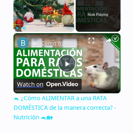
Now Playing
×
Play
Unmute
Fullscreen
🐁 ¿Cómo ALIMENTAR a una RATA DOMÉSTICA de la manera correcta? - Nutrición 🐁🏡
Play
Watch on
Video
🐁 ¿Cómo ALIMENTAR a una RATA
DOMÉSTICA de la manera correcta? -
Nutrición 🐁🏡