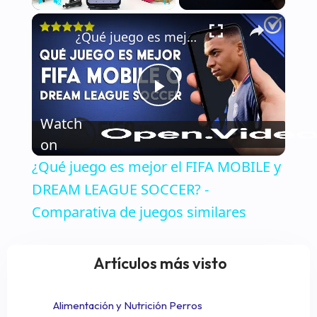
×
Play
Unmute
Fullscreen
¿Qué juego es mejor el FIFA MOBILE y DREAM LEAGUE SOCCER? - Comparativa de juegos similares
Play
Watch
Video
on
¿Qué juego es mejor el FIFA MOBILE y
DREAM LEAGUE SOCCER? -
Comparativa de juegos similares
Artículos más visto
Alimentación y Nutrición Perros