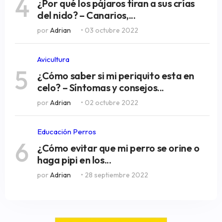
4
¿Por qué los pájaros tiran a sus crías
del nido? – Canarios,...
por
Adrian
• 03 octubre 2022
Avicultura
5
¿Cómo saber si mi periquito esta en
celo? – Síntomas y consejos...
por
Adrian
• 02 octubre 2022
Educación Perros
6
¿Cómo evitar que mi perro se orine o
haga pipi en los...
por
Adrian
• 28 septiembre 2022