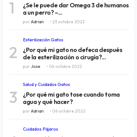
1
¿Se le puede dar Omega 3 de humanos
a un perro? –...
por
Adrian
• 23 octubre 2022
Esterilización Gatos
2
¿Por qué mi gato no defeca después
de la esterilización o cirugía?...
por
Jose
• 06 octubre 2022
Salud y Cuidados Gatos
3
¿Por qué mi gato tose cuando toma
agua y qué hacer?
por
Adrian
• 06 octubre 2022
Cuidados Pájaros