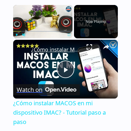
×
Now Playing
×
Play
Unmute
Fullscreen
¿Cómo instalar MACOS en mi dispositivo IMAC? - Tutorial paso a paso
Play
Watch on
Video
¿Cómo instalar MACOS en mi
dispositivo IMAC? - Tutorial paso a
paso