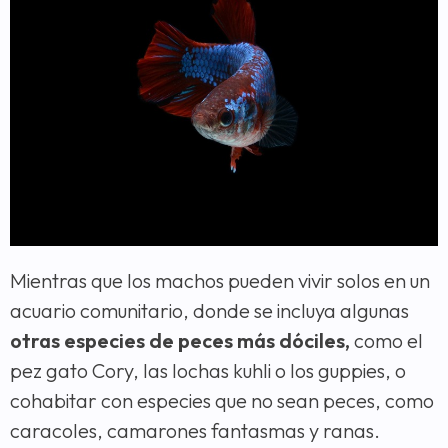
Mientras que los machos pueden vivir solos en un
acuario comunitario, donde se incluya algunas
otras especies de peces más dóciles,
como el
pez gato Cory, las lochas kuhli o los guppies, o
cohabitar con especies que no sean peces, como
caracoles, camarones fantasmas y ranas.