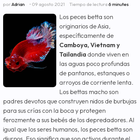
por
Adrian
• 09 agosto 2021
Tiempo de lectura
6 minutes
Los peces betta son
originarios de Asia,
específicamente de
Camboya, Vietnam y
Tailandia
donde viven en
las aguas poco profundas
de pantanos, estanques o
arroyos de corriente lenta.
Los bettas macho son
padres devotos que construyen nidos de burbujas
para sus crías con la boca y protegen
ferozmente a sus bebés de los depredadores. Al
igual que los seres humanos, los peces betta son
diurnos. Eso significa que son activos durante el