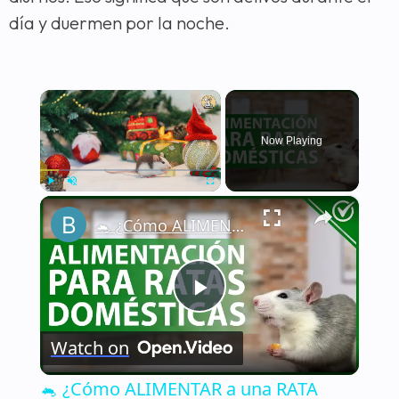
día y duermen por la noche.
×
Now Playing
×
Play
Unmute
Fullscreen
🐁 ¿Cómo ALIMENTAR a una RATA DOMÉSTICA de la manera correcta? - Nutrición 🐁🏡
Play
Watch on
Video
🐁 ¿Cómo ALIMENTAR a una RATA