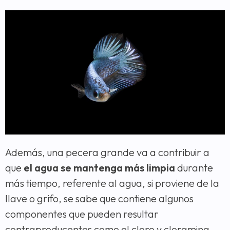
Además, una pecera grande va a contribuir a
que
el agua se mantenga más limpia
durante
más tiempo, referente al agua, si proviene de la
llave o grifo, se sabe que contiene algunos
componentes que pueden resultar
contraproducentes como el cloro y cloramina,