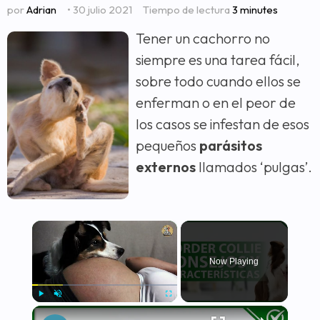
por
Adrian
• 30 julio 2021
Tiempo de lectura
3 minutes
Tener un cachorro no
siempre es una tarea fácil,
sobre todo cuando ellos se
enferman o en el peor de
los casos se infestan de esos
pequeños
parásitos
externos
llamados ‘pulgas’.
×
Now Playing
×
Play
Unmute
Fullscreen