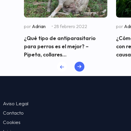
por
Adrian
• 28 febrero 2022
por
Adr
¿Qué tipo de antiparasitario
¿Cómo
para perros es el mejor? –
con r
Pipeta, collares...
causa
Aviso Legal
Contacto
Cookies