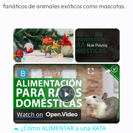
fanáticos de animales exóticos como mascotas.
×
Now Playing
×
Play
Unmute
Fullscreen
🐁 ¿Cómo ALIMENTAR a una RATA DOMÉSTICA de la manera correcta? - Nutrición 🐁🏡
Play
Watch on
Video
🐁 ¿Cómo ALIMENTAR a una RATA