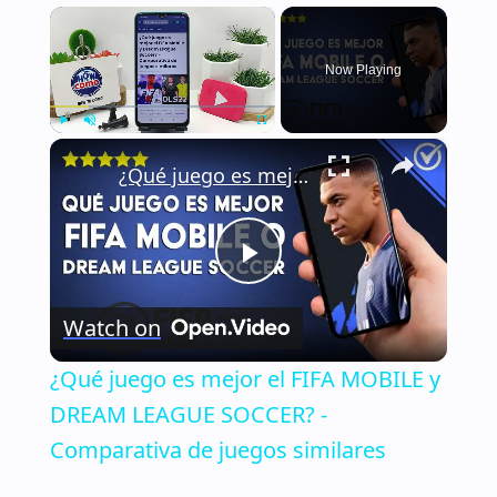
×
Now Playing
×
Play
Unmute
Fullscreen
¿Qué juego es mejor el FIFA MOBILE y DREAM LEAGUE SOCCER? - Comparativa de juegos similares
Play
Watch on
Video
¿Qué juego es mejor el FIFA MOBILE y
DREAM LEAGUE SOCCER? -
Comparativa de juegos similares