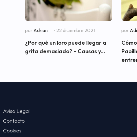
por
Adrian
• 22 diciembre 2021
por
Adr
¿Por qué un loro puede llegar a
Cómo 
grita demasiado? – Causas y...
Papil
entre
Aviso Legal
Contacto
Cookies