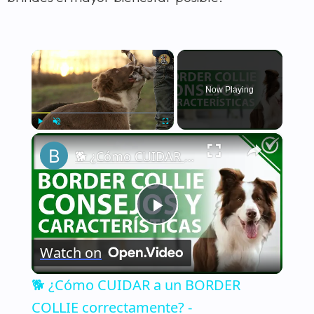
×
Now Playing
×
Play
Unmute
Fullscreen
🐕 ¿Cómo CUIDAR a un BORDER COLLIE correctamente? - Características y consejos 🐕
Play
Watch on
Video
🐕 ¿Cómo CUIDAR a un BORDER
COLLIE correctamente? -