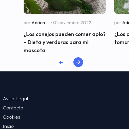
por
Adrian
• 01 noviembre 2022
por
Adr
¿Los conejos pueden comer apio?
¿Los 
– Dieta y verduras para mi
tomat
mascota
Aviso Legal
Contacto
Cookies
Inicio