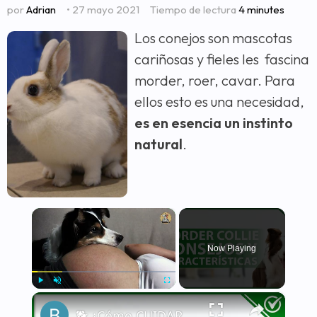
por
Adrian
• 27 mayo 2021
Tiempo de lectura
4 minutes
Los conejos son mascotas
cariñosas y fieles les fascina
morder, roer, cavar. Para
ellos esto es una necesidad,
es en esencia un instinto
natural
.
×
Now Playing
×
Play
Unmute
Fullscreen
🐕 ¿Cómo CUIDAR a un BORDER COLLIE correctamente? - Características y consejos 🐕