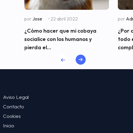
por
Jose
• 22 abril 2022
por
Adr
¿Cómo hacer que mi cobaya
¿Por 
socialice con los humanos y
todo 
pierda el...
compli
Aviso Legal
Contacto
Cookies
Inicio