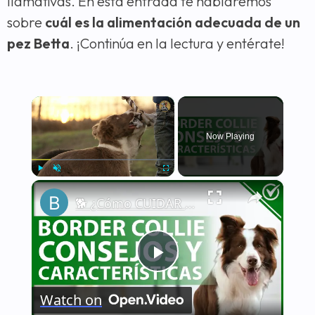
llamativas. En esta entrada te hablaremos
sobre
cuál es la alimentación adecuada de un
pez Betta
. ¡Continúa en la lectura y entérate!
×
Now Playing
×
Play
Unmute
Fullscreen
🐕 ¿Cómo CUIDAR a un BORDER COLLIE correctamente? - Características y consejos 🐕
Play
Watch on
Video