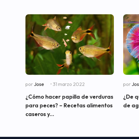
por
Jose
• 31 marzo 2022
por
Jo
¿Cómo hacer papilla de verduras
¿De q
para peces? – Recetas alimentos
de agu
caseros y...