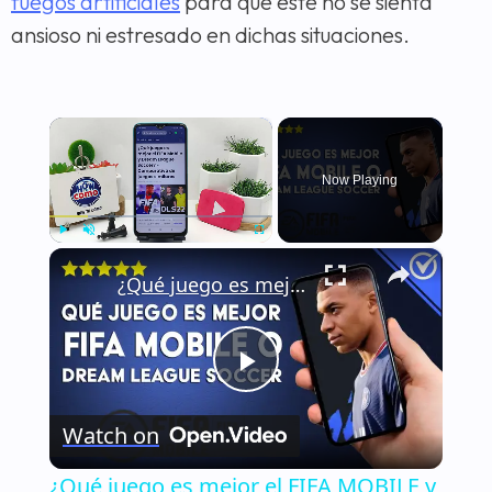
fuegos artificiales
para que este no se sienta
ansioso ni estresado en dichas situaciones.
×
Now Playing
×
Play
Unmute
Fullscreen
¿Qué juego es mejor el FIFA MOBILE y DREAM LEAGUE SOCCER? - Comparativa de juegos similares
Play
Watch on
Video
¿Qué juego es mejor el FIFA MOBILE y