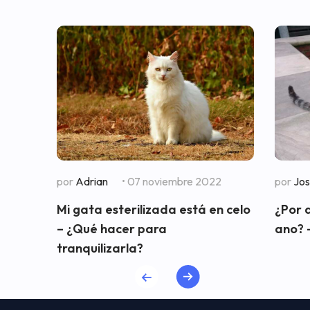
por
Adrian
• 07 noviembre 2022
por
Jo
Mi gata esterilizada está en celo
¿Por 
– ¿Qué hacer para
ano? 
tranquilizarla?