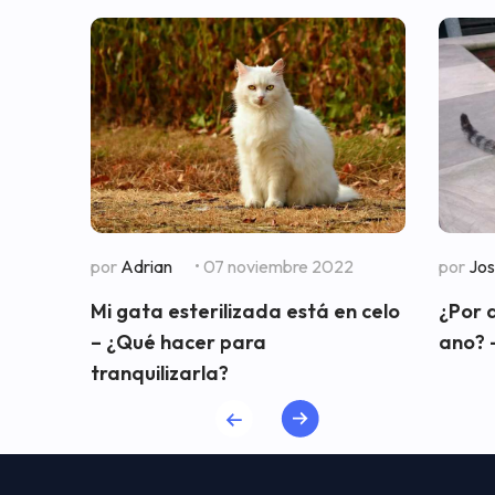
por
Adrian
• 07 noviembre 2022
por
Jo
Mi gata esterilizada está en celo
¿Por 
– ¿Qué hacer para
ano? 
tranquilizarla?