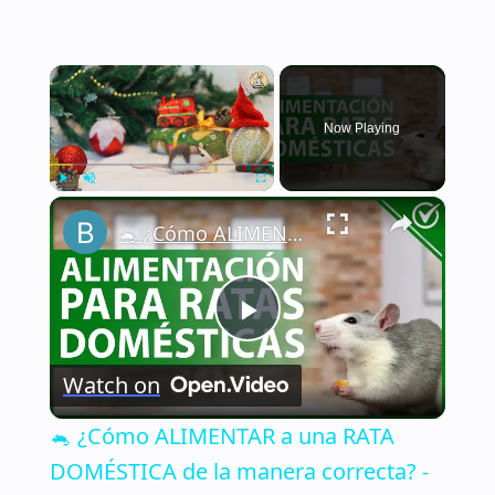
×
Now Playing
×
Play
Unmute
Fullscreen
🐁 ¿Cómo ALIMENTAR a una RATA DOMÉSTICA de la manera correcta? - Nutrición 🐁🏡
Play
Watch on
Video
🐁 ¿Cómo ALIMENTAR a una RATA
DOMÉSTICA de la manera correcta? -