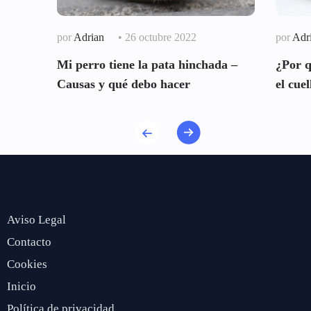
por
Adrian
• 26 octubre 2022
por
Adr
Mi perro tiene la pata hinchada –
¿Por q
Causas y qué debo hacer
el cuel
Aviso Legal
Contacto
Cookies
Inicio
Política de privacidad