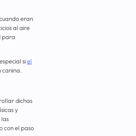
 cuando eran
cios al aire
l
para
 especial si
el
n canina.
ollar dichas
sicas y
 las
o con el paso