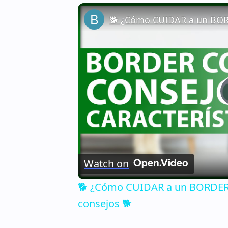
Watch on
🐕 ¿Cómo CUIDAR a un BORDER C
consejos 🐕