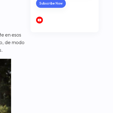
te en esos
go, de modo
s.