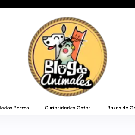
dados Perros
Curiosidades Gatos
Razas de G