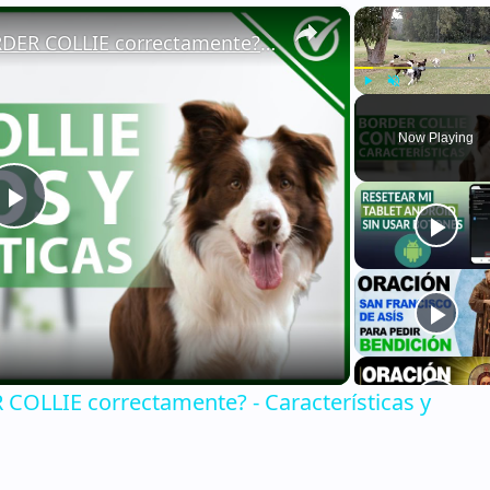
×
🐕 ¿Cómo CUIDAR a un BORDER COLLIE correctamente? - Características y consejos 🐕
Play
Unmute
Now Playing
Play
Video
OLLIE correctamente? - Características y