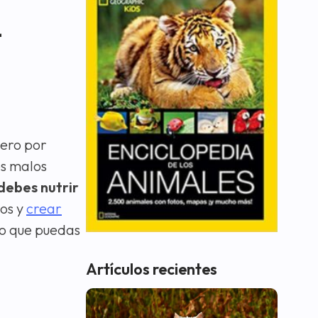
–
ñero por
os malos
debes nutrir
cos y
crear
o que puedas
Artículos recientes