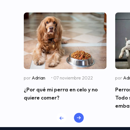
por
Adrian
• 07 noviembre 2022
por
Adr
¿Por qué mi perra en celo y no
Perros
quiere comer?
Todo 
embar