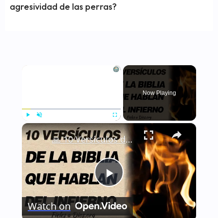
agresividad de las perras?
×
Now Playing
×
Play
Unmute
Fullscreen
🙏 10 Versículos de la Biblia que hablan del infierno ¡Castigo de los males! 🙏
Play
Watch on
Video