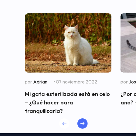
por
Adrian
• 07 noviembre 2022
por
Jo
Mi gata esterilizada está en celo
¿Por 
– ¿Qué hacer para
ano? 
tranquilizarla?