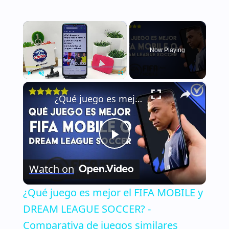
×
Now Playing
×
Play
Unmute
Fullscreen
¿Qué juego es mejor el FIFA MOBILE y DREAM LEAGUE SOCCER? - Comparativa de juegos similares
Play
Watch on
Video
¿Qué juego es mejor el FIFA MOBILE y
DREAM LEAGUE SOCCER? -
Comparativa de juegos similares