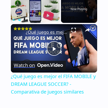
Now Playing
×
Play
Unmute
Fullscreen
¿Qué juego es mejor el FIFA MOBILE y DREAM LEAGUE SOCCER? - Comparativa de juegos similares
Play
Watch on
Video
¿Qué juego es mejor el FIFA MOBILE y
DREAM LEAGUE SOCCER? -
Comparativa de juegos similares