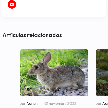
Artículos relacionados
por
Adrian
• 01 noviembre 2022
por
Adr