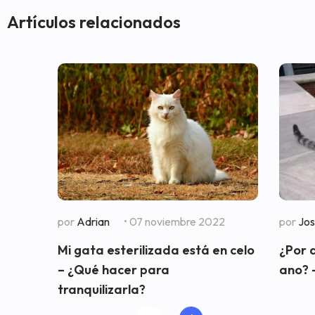
Artículos relacionados
por
Adrian
• 07 noviembre 2022
por
Jo
Mi gata esterilizada está en celo
¿Por 
– ¿Qué hacer para
ano? 
tranquilizarla?