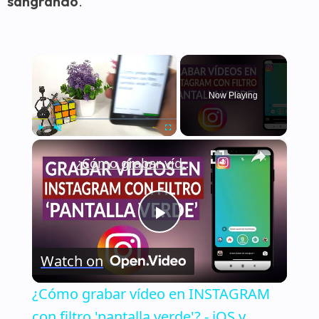
sangrando
.
×
Now Playing
×
Play
Unmute
Fullscreen
¿Cómo grabar vídeo en INSTAGRAM con filtro 'pantalla verde'? - iOS y Android
Play
Watch on
Video
¿Cómo grabar vídeo en INSTAGRAM
con filtro 'pantalla verde'? - iOS y