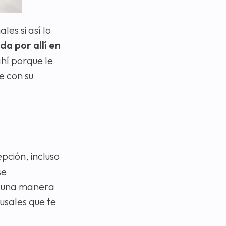
es si así lo
a por allí en
ahí porque le
e con su
pción, incluso
se
 una manera
ausales que te