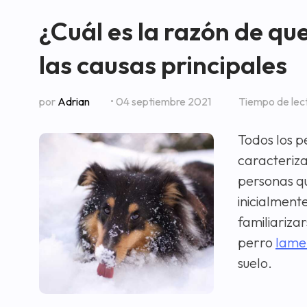
¿Cuál es la razón de qu
las causas principales
por
Adrian
• 04 septiembre 2021
Tiempo de lec
Todos los p
caracteriza
personas qu
inicialment
familiariza
perro
lamer
suelo.