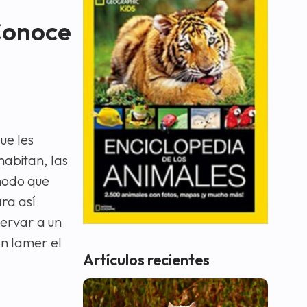
 Conoce
ue les
habitan, las
modo que
ra así
servar a un
án lamer el
Artículos recientes