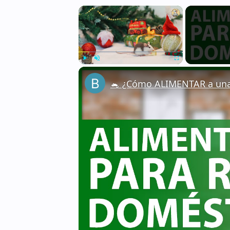
×
Play
Unmute
Fullscreen