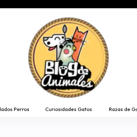
dados Perros
Curiosidades Gatos
Razas de G