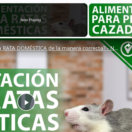
Now Playing
🐁 ¿Cómo ALIMENTAR a una RATA DOMÉSTICA de la manera correcta? - Nutrición 🐁🏡
Play
Video