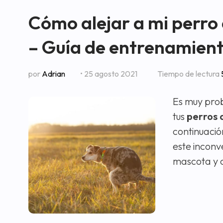
Cómo alejar a mi perro 
– Guía de entrenamien
por
Adrian
• 25 agosto 2021
Tiempo de lectura
Es muy prob
tus
perros 
continuació
este inconv
mascota y co