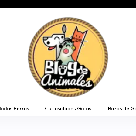
dados Perros
Curiosidades Gatos
Razas de G