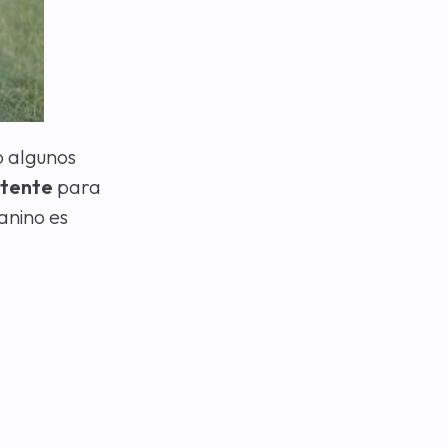
o algunos
stente
para
anino es