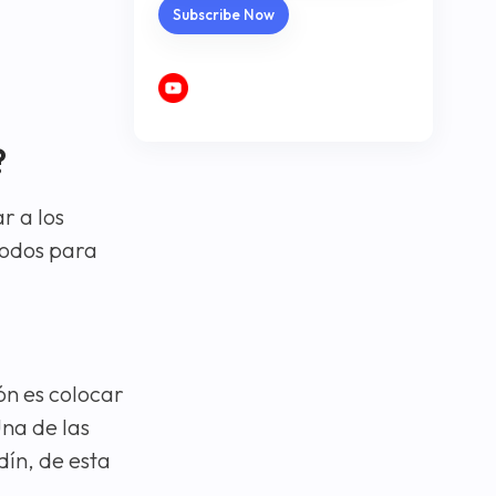
?
r a los
étodos para
ón es colocar
Una de las
dín, de esta