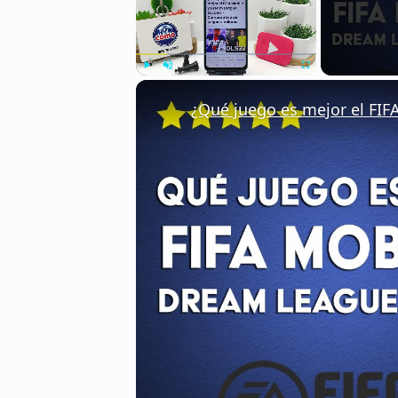
Play
Unmute
Fullscreen