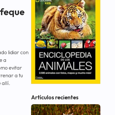
efeque
do lidiar con
e a
omo evitar
trenar a tu
allí.
Artículos recientes