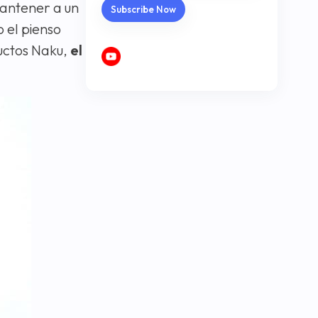
mantener a un
 el pienso
uctos Naku,
el