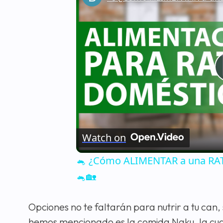
Watch on
🐁 ¿Cómo ALIMENTAR a una RATA
🐁🏡
Opciones no te faltarán para nutrir a tu can
hemos mencionado es la comida Naku, la cual