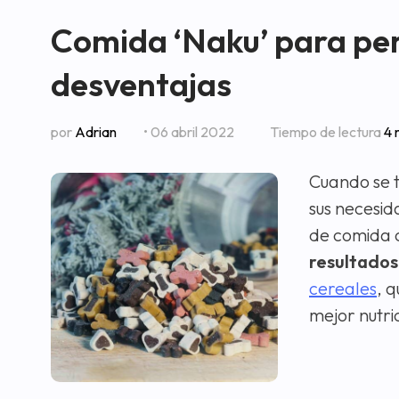
Comida ‘Naku’ para perr
desventajas
por
Adrian
• 06 abril 2022
Tiempo de lectura
4 
Cuando se t
sus necesid
de comida 
resultados 
cereales
, 
mejor nutri