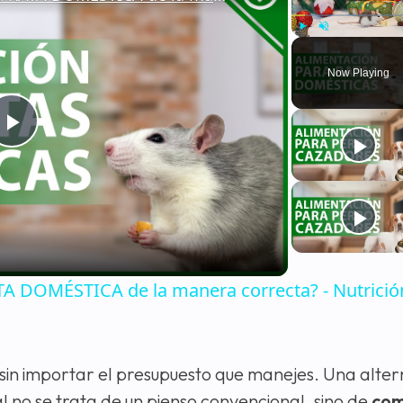
Play
Unmute
Now Playing
Play
Video
 DOMÉSTICA de la manera correcta? - Nutrició
, sin importar el presupuesto que manejes. Una alter
 no se trata de un pienso convencional, sino de
com