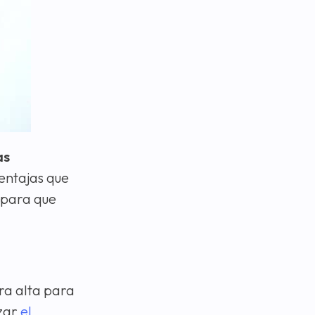
as
ventajas que
o para que
ra alta para
izar
el