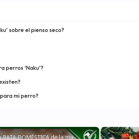
ku’ sobre el pienso seco?
ra perros ‘Naku’?
existen?
 para mi perro?
×
🐁 ¿Cómo ALIMENTAR a una RATA DOMÉSTICA de la manera correcta? - Nutrición 🐁🏡