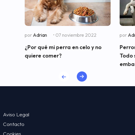
por
Adrian
• 07 noviembre 2022
por
Adr
¿Por qué mi perra en celo y no
Perros
quiere comer?
Todo 
embar
Aviso Legal
Contacto
Cookies