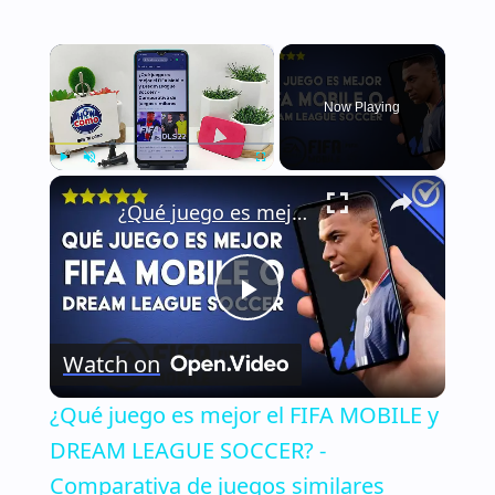
×
Now Playing
×
Play
Unmute
Fullscreen
¿Qué juego es mejor el FIFA MOBILE y DREAM LEAGUE SOCCER? - Comparativa de juegos similares
Play
Watch on
Video
¿Qué juego es mejor el FIFA MOBILE y
DREAM LEAGUE SOCCER? -
Comparativa de juegos similares