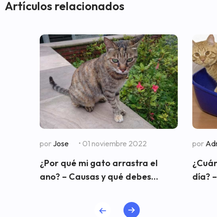
Artículos relacionados
por
Jose
• 01 noviembre 2022
por
Adr
¿Por qué mi gato arrastra el
¿Cuán
ano? – Causas y qué debes...
día? –