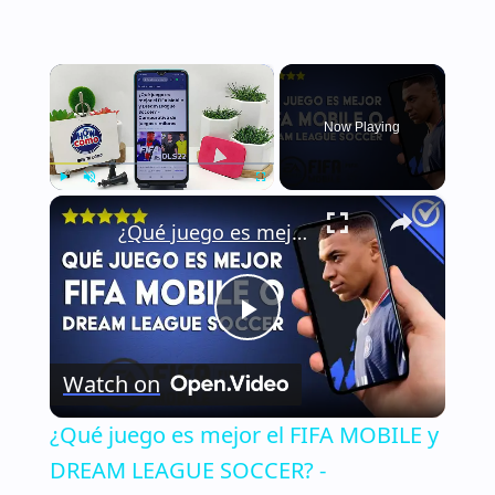
×
Now Playing
×
Play
Unmute
Fullscreen
¿Qué juego es mejor el FIFA MOBILE y DREAM LEAGUE SOCCER? - Comparativa de juegos similares
Play
Watch on
Video
¿Qué juego es mejor el FIFA MOBILE y
DREAM LEAGUE SOCCER? -