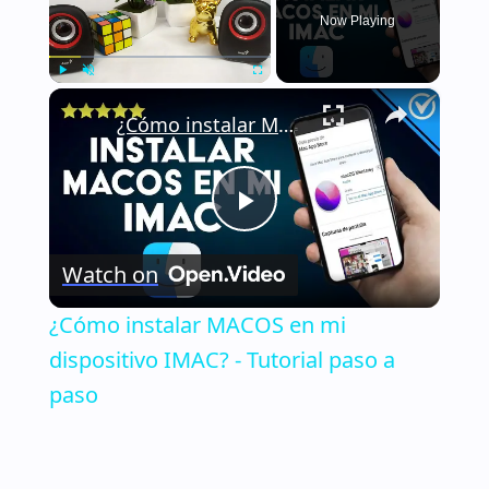
Now Playing
×
Play
Unmute
Fullscreen
¿Cómo instalar MACOS en mi dispositivo IMAC? - Tutorial paso a paso
Play
Watch on
Video
¿Cómo instalar MACOS en mi
dispositivo IMAC? - Tutorial paso a
paso