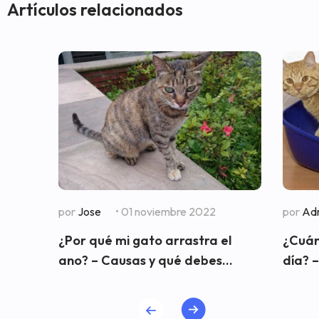
Artículos relacionados
por
Jose
• 01 noviembre 2022
por
Adr
¿Por qué mi gato arrastra el
¿Cuán
ano? – Causas y qué debes...
día? –