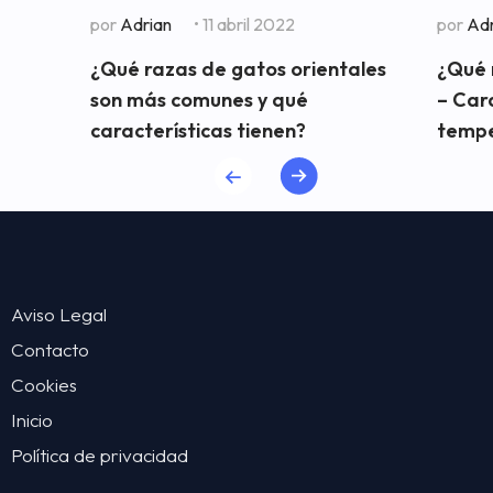
por
Adrian
• 11 abril 2022
por
Adr
¿Qué razas de gatos orientales
¿Qué 
son más comunes y qué
– Cara
características tienen?
temp
Aviso Legal
Contacto
Cookies
Inicio
Política de privacidad