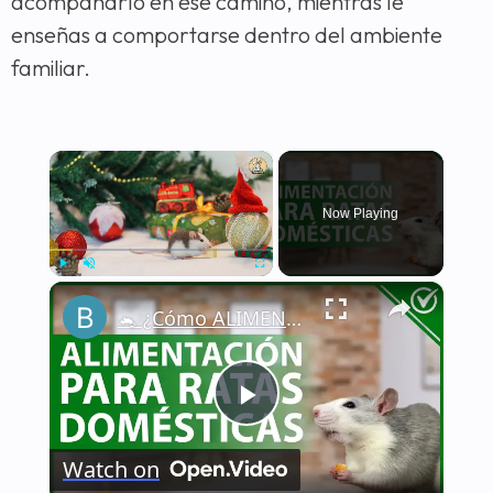
acompañarlo en ese camino, mientras le
enseñas a comportarse dentro del ambiente
familiar.
×
Now Playing
×
Play
Unmute
Fullscreen
🐁 ¿Cómo ALIMENTAR a una RATA DOMÉSTICA de la manera correcta? - Nutrición 🐁🏡
Play
Watch on
Video