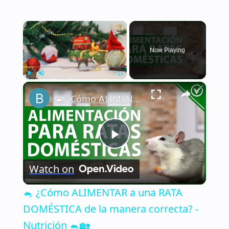
×
Now Playing
×
Play
Unmute
Fullscreen
🐁 ¿Cómo ALIMENTAR a una RATA DOMÉSTICA de la manera correcta? - Nutrición 🐁🏡
Play
Watch on
Video
🐁 ¿Cómo ALIMENTAR a una RATA
DOMÉSTICA de la manera correcta? -
Nutrición 🐁🏡