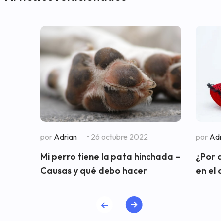
por
Adrian
• 26 octubre 2022
por
Adr
Mi perro tiene la pata hinchada –
¿Por 
Causas y qué debo hacer
en el 