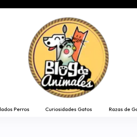
dados Perros
Curiosidades Gatos
Razas de G