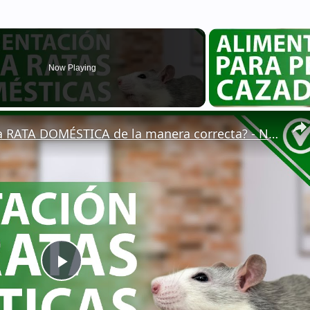
Now Playing
🐁 ¿Cómo ALIMENTAR a una RATA DOMÉSTICA de la manera correcta? - Nutrición 🐁🏡
Play