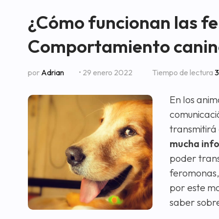
¿Cómo funcionan las fe
Comportamiento canin
por
Adrian
• 29 enero 2022
Tiempo de lectura
3
En los anim
comunicació
transmitirá
mucha info
poder trans
feromonas, 
por este mo
saber sobr