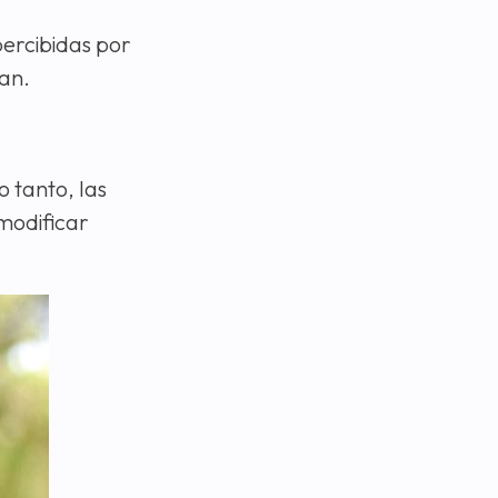
percibidas por
can.
 tanto, las
modificar