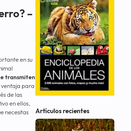
erro? –
ortante en su
animal
ue transmiten
 ventaja para
és de las
vo en ellos,
Artículos recientes
e necesitas