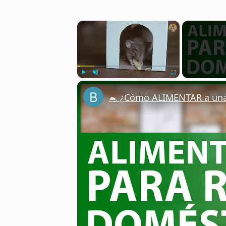
×
Play
Unmute
Fullscreen