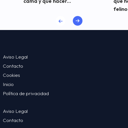
cama y qué hacer...
qué h
felino
Aviso Legal
Contacto
Cookies
Inicio
Política de privacidad
Aviso Legal
Contacto