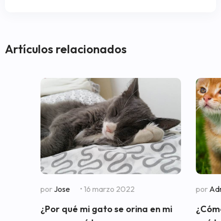
Artículos relacionados
por
Jose
• 16 marzo 2022
por
Adr
¿Por qué mi gato se orina en mi
¿Cómo