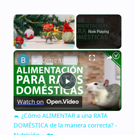
×
Now Playing
×
Play
Unmute
Fullscreen
🐁 ¿Cómo ALIMENTAR a una RATA DOMÉSTICA de la manera correcta? - Nutrición 🐁🏡
Play
Watch on
Video
🐁 ¿Cómo ALIMENTAR a una RATA
DOMÉSTICA de la manera correcta? -
Nutrición 🐁🏡