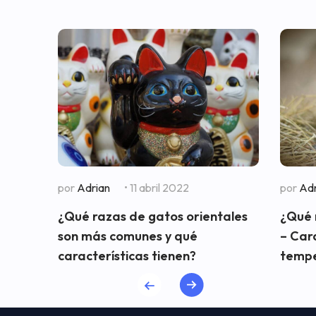
por
Adrian
• 11 abril 2022
por
Adr
¿Qué razas de gatos orientales
¿Qué 
son más comunes y qué
– Cara
características tienen?
temp