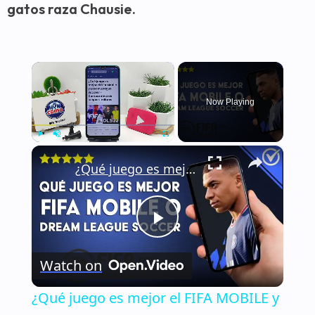
gatos raza Chausie.
×
Now Playing
×
Play
Unmute
Fullscreen
¿Qué juego es mejor el FIFA MOBILE y DREAM LEAGUE SOCCER? - Comparativa de juegos similares
Play
Watch on
Video
¿Qué juego es mejor el FIFA MOBILE y