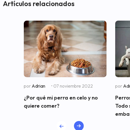
Artículos relacionados
por
Adrian
• 07 noviembre 2022
por
Adr
¿Por qué mi perra en celo y no
Perros
quiere comer?
Todo 
embar