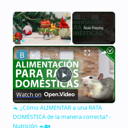
×
Now Playing
×
Play
Unmute
Fullscreen
🐁 ¿Cómo ALIMENTAR a una RATA DOMÉSTICA de la manera correcta? - Nutrición 🐁🏡
Play
Watch on
Video
🐁 ¿Cómo ALIMENTAR a una RATA
DOMÉSTICA de la manera correcta? -
Nutrición 🐁🏡