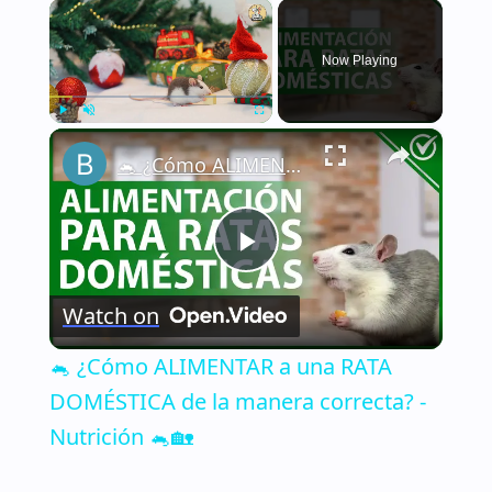
×
Now Playing
×
Play
Unmute
Fullscreen
🐁 ¿Cómo ALIMENTAR a una RATA DOMÉSTICA de la manera correcta? - Nutrición 🐁🏡
Play
Watch on
Video
🐁 ¿Cómo ALIMENTAR a una RATA
DOMÉSTICA de la manera correcta? -
Nutrición 🐁🏡