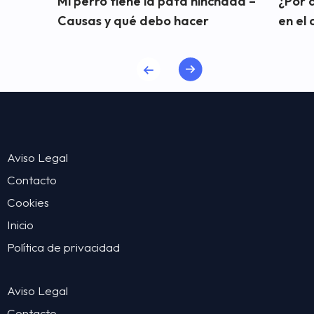
Mi perro tiene la pata hinchada –
¿Por 
Causas y qué debo hacer
en el 
Aviso Legal
Contacto
Cookies
Inicio
Política de privacidad
Aviso Legal
Contacto