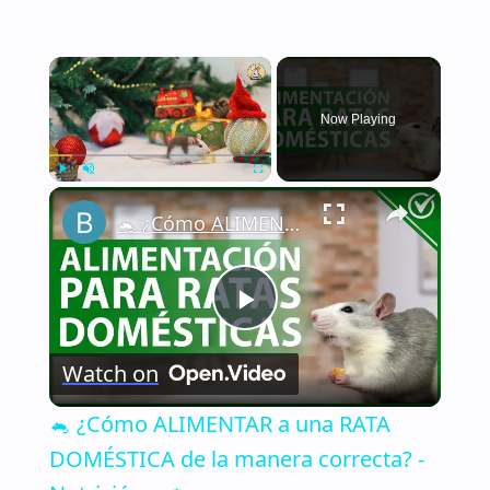
×
Now Playing
×
Play
Unmute
Fullscreen
🐁 ¿Cómo ALIMENTAR a una RATA DOMÉSTICA de la manera correcta? - Nutrición 🐁🏡
Play
Watch on
Video
🐁 ¿Cómo ALIMENTAR a una RATA
DOMÉSTICA de la manera correcta? -