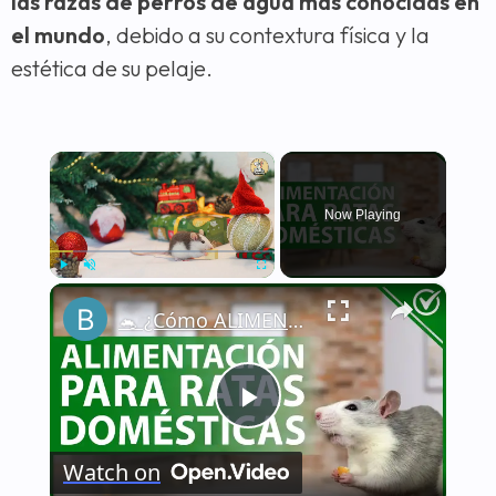
las razas de perros de agua más conocidas en
el mundo
, debido a su contextura física y la
estética de su pelaje.
×
Now Playing
×
Play
Unmute
Fullscreen
🐁 ¿Cómo ALIMENTAR a una RATA DOMÉSTICA de la manera correcta? - Nutrición 🐁🏡
Play
Watch on
Video