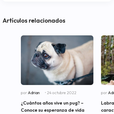
Artículos relacionados
por
Adrian
• 24 octubre 2022
por
Adr
¿Cuántos años vive un pug? –
Labra
Conoce su esperanza de vida
carac