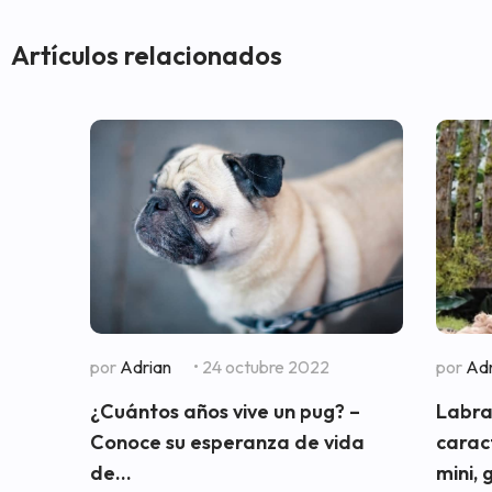
Artículos relacionados
por
Adrian
• 24 octubre 2022
por
Adr
¿Cuántos años vive un pug? –
Labra
Conoce su esperanza de vida
carac
de...
mini, 