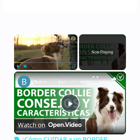
×
Now Playing
×
Play
Unmute
Fullscreen
🐕 ¿Cómo CUIDAR a un BORDER COLLIE correctamente? - Características y consejos 🐕
Play
Watch on
Video
🐕 ¿Cómo CUIDAR a un BORDER