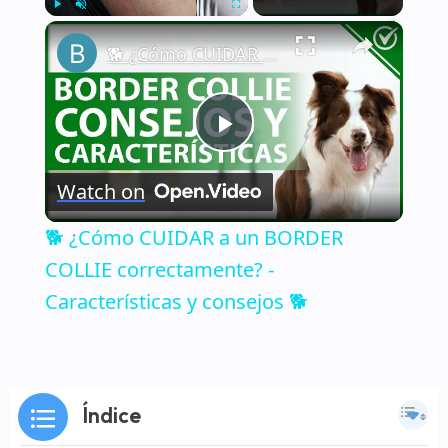
×
Play
Unmute
Fullscreen
🐕 ¿Cómo CUIDAR a un BORDER COLLIE correctamente? - Características y consejos 🐕
Play
Watch on
Video
🐕 ¿Cómo CUIDAR a un BORDER
COLLIE correctamente? -
Características y consejos 🐕
Índice