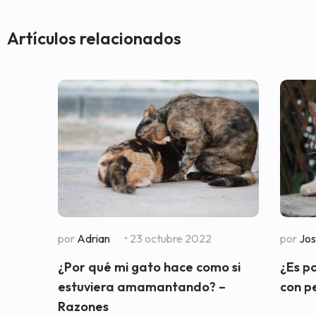
Artículos relacionados
por
Adrian
• 23 octubre 2022
por
Jo
¿Por qué mi gato hace como si
¿Es p
estuviera amamantando? –
con p
Razones