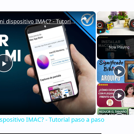
×
¿Cómo instalar MACOS en mi dispositivo IMAC? - Tutorial paso a paso
Play
Unmute
Now Playing
Play
Video
positivo IMAC? - Tutorial paso a paso