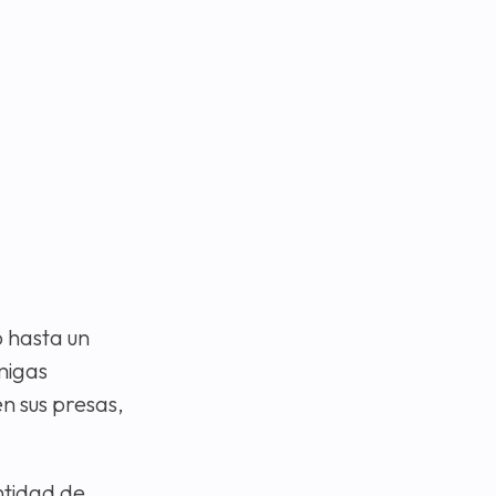
o hasta un
migas
n sus presas,
tidad de