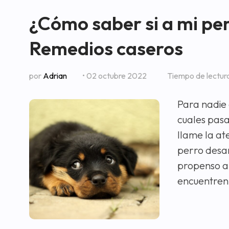
¿Cómo saber si a mi per
Remedios caseros
por
Adrian
• 02 octubre 2022
Tiempo de lectur
Para nadie
cuales pasa
llame la at
perro desar
propenso a 
encuentren