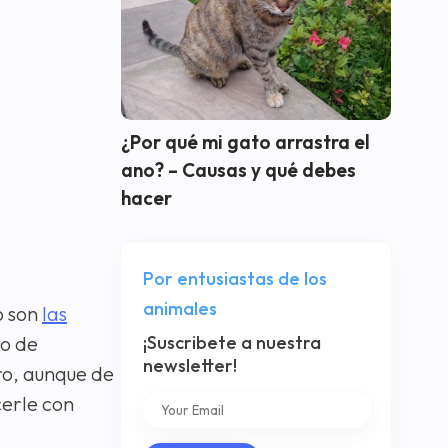
¿Por qué mi gato arrastra el
ano? – Causas y qué debes
hacer
Por entusiastas de los
animales
o son
las
po de
¡Suscribete a nuestra
newsletter!
ro, aunque de
cerle con