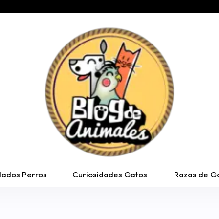
dados Perros
Curiosidades Gatos
Razas de G