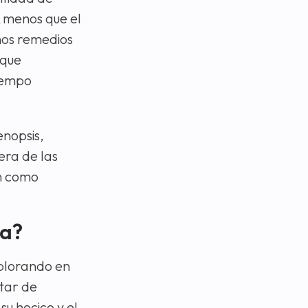
A menos que el
nos remedios
oque
tiempo
enopsis,
era de las
en como
ga?
xplorando en
tar de
su hocico y el