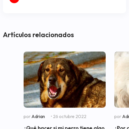
Artículos relacionados
por
Adrian
• 26 octubre 2022
por
Adr
¿Qué hacer si mi perro tiene algo
¿Por 