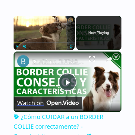
×
Now Playing
×
Play
Unmute
Fullscreen
🐕 ¿Cómo CUIDAR a un BORDER COLLIE correctamente? - Características y consejos 🐕
Play
Watch on
Video
🐕 ¿Cómo CUIDAR a un BORDER
COLLIE correctamente? -