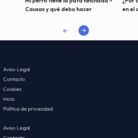
Mi perro tiene la pata hinchada –
¿Por 
Causas y qué debo hacer
en el 
Aviso Legal
Contacto
Cookies
Inicio
Política de privacidad
Aviso Legal
Contacto