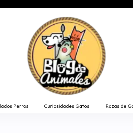
dados Perros
Curiosidades Gatos
Razas de G