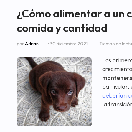
¿Cómo alimentar a un c
comida y cantidad
por
Adrian
• 30 diciembre 2021
Tiempo de lect
Los primero
crecimiento
mantenerse
particular,
deberían 
la transici