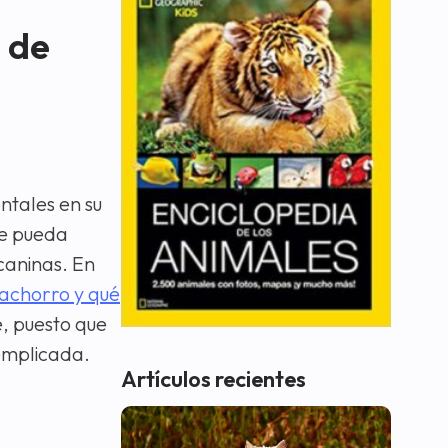
 de
ntales en su
te pueda
caninas. En
achorro y qué
, puesto que
complicada.
Artículos recientes