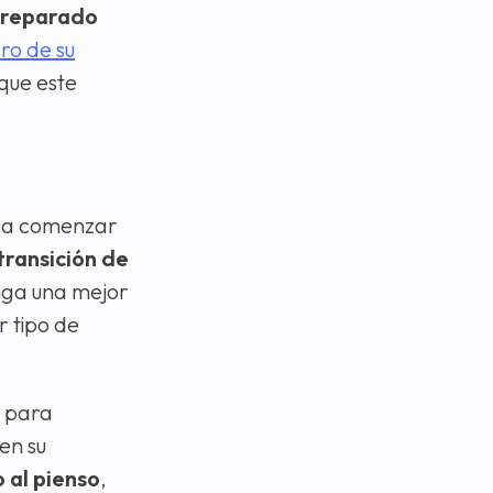
preparado
ro de su
que este
a a comenzar
transición de
enga una mejor
r tipo de
e para
en su
 al pienso
,