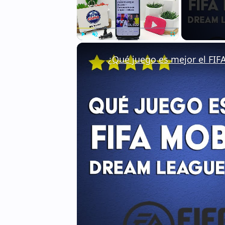
Play
Unmute
Fullscreen