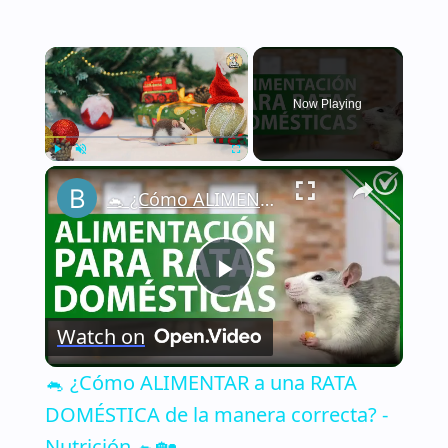
×
Now Playing
×
Play
Unmute
Fullscreen
🐁 ¿Cómo ALIMENTAR a una RATA DOMÉSTICA de la manera correcta? - Nutrición 🐁🏡
Play
Watch on
Video
🐁 ¿Cómo ALIMENTAR a una RATA
DOMÉSTICA de la manera correcta? -
Nutrición 🐁🏡