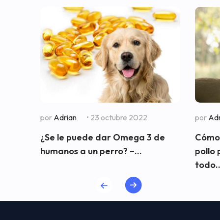
por
Adrian
• 23 octubre 2022
por
Adr
¿Se le puede dar Omega 3 de
Cómo 
humanos a un perro? –...
pollo
todo..