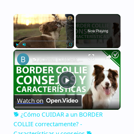
×
Now Playing
×
Play
Unmute
Fullscreen
🐕 ¿Cómo CUIDAR a un BORDER COLLIE correctamente? - Características y consejos 🐕
Play
Watch on
Video
🐕 ¿Cómo CUIDAR a un BORDER
COLLIE correctamente? -
Características y consejos 🐕