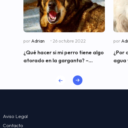
por
Adrian
• 26 octubre 2022
por
Adr
¿Qué hacer si mi perro tiene algo
¿Por 
atorado en la garganta? –...
agua y
Aviso Legal
Contacto