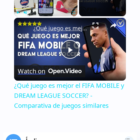
×
Play
Unmute
Fullscreen
¿Qué juego es mejor el FIFA MOBILE y DREAM LEAGUE SOCCER? - Comparativa de juegos similares
Play
Watch on
Video
¿Qué juego es mejor el FIFA MOBILE y
DREAM LEAGUE SOCCER? -
Comparativa de juegos similares